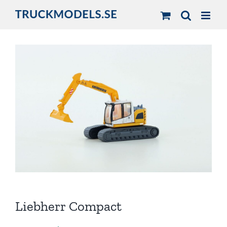
Fortsätt
till
innehållet
Liebherr Compact