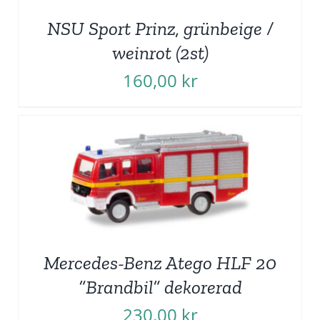
NSU Sport Prinz, grünbeige /
weinrot (2st)
160,00
kr
Mercedes-Benz Atego HLF 20
”Brandbil” dekorerad
230,00
kr