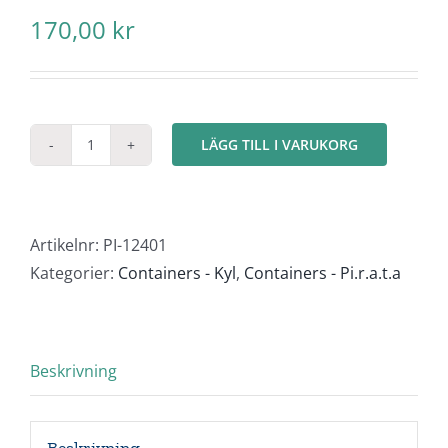
170,00
kr
LÄGG TILL I VARUKORG
Kylcontainer
40ft
"Maersk"
mängd
Artikelnr:
PI-12401
Kategorier:
Containers - Kyl
,
Containers - Pi.r.a.t.a
Beskrivning