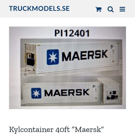
Fortsätt
till
innehållet
Kylcontainer 40ft ”Maersk”