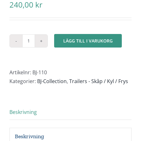
240,00
kr
LÄGG TILL I VARUKORG
BJ
Norfrig
Kyl/Frystrailer
mängd
Artikelnr:
BJ-110
Kategorier:
BJ-Collection
,
Trailers - Skåp / Kyl / Frys
Beskrivning
Beskrivning