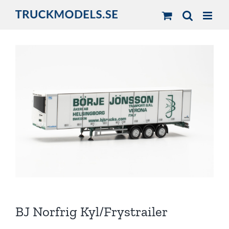
Fortsätt
till
innehållet
BJ Norfrig Kyl/Frystrailer