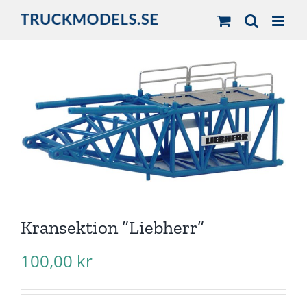
Fortsätt
till
innehållet
Kransektion ”Liebherr”
100,00
kr