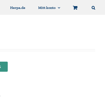
Herpa.de
Mitt konto
G
r