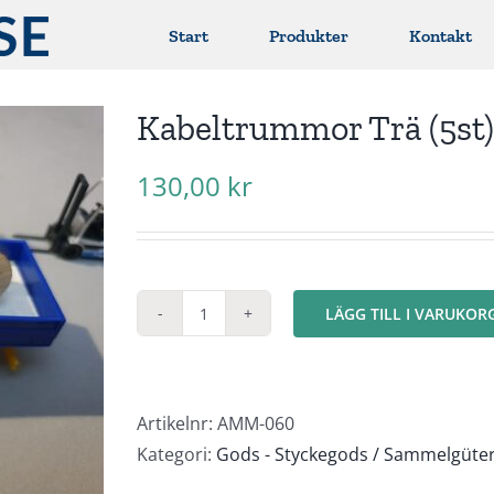
Start
Produkter
Kontakt
Kabeltrummor Trä (5st)
130,00
kr
LÄGG TILL I VARUKOR
Kabeltrummor
Trä
(5st)
mängd
Artikelnr:
AMM-060
Kategori:
Gods - Styckegods / Sammelgüte