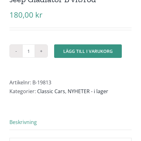
180,00
kr
LÄGG TILL I VARUKORG
Jeep
Gladiator
B
vit/röd
Artikelnr:
B-19813
mängd
Kategorier:
Classic Cars
,
NYHETER - i lager
Beskrivning