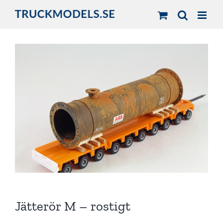
Fortsätt
till
innehållet
Jätterör M – rostigt