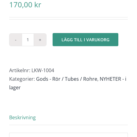
170,00
kr
LÄGG TILL I VARUKORG
Jätterör
M
-
rostigt
Artikelnr:
LKW-1004
mängd
Kategorier:
Gods - Rör / Tubes / Rohre
,
NYHETER - i
lager
Beskrivning