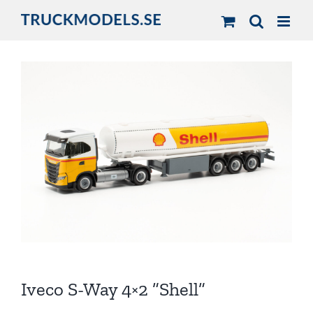
Fortsätt
till
innehållet
Iveco S-Way 4×2 ”Shell”