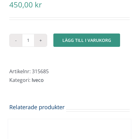
450,00
kr
LÄGG TILL I VARUKORG
Iveco
S-
Way
4x2
Artikelnr:
315685
"Shell"
Kategori:
Iveco
mängd
Relaterade produkter