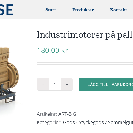
Start
Produkter
Kontakt
Industrimotorer på pall 
180,00
kr
LÄGG TILL I VARUKOR
Industrimotorer
på
pall
(2st)
Artikelnr:
ART-BIG
mängd
Kategorier:
Gods - Styckegods / Sammelgü