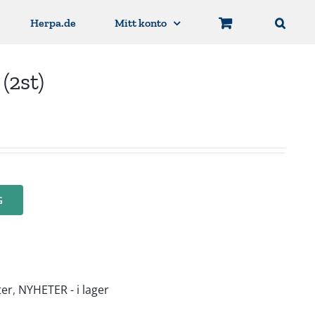
Herpa.de
Mitt konto
(2st)
G
ter
,
NYHETER - i lager