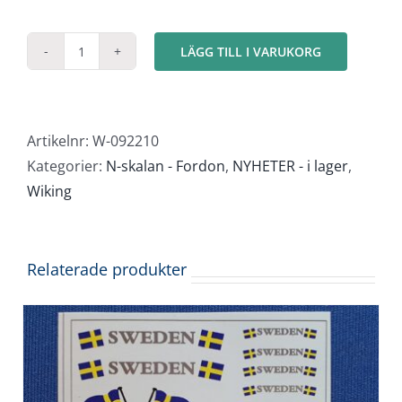
LÄGG TILL I VARUKORG
Husvagnsekipage
(2st)
mängd
Artikelnr:
W-092210
Kategorier:
N-skalan - Fordon
,
NYHETER - i lager
,
Wiking
Relaterade produkter