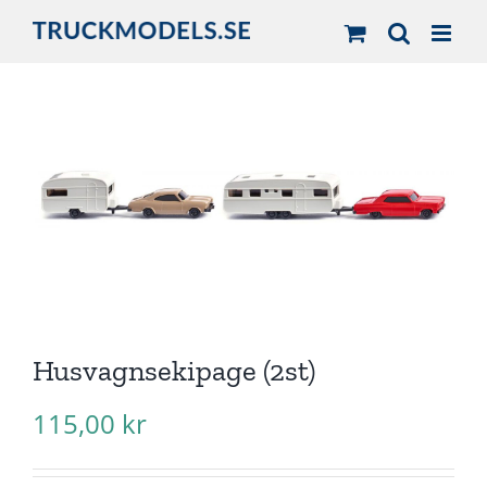
Fortsätt
till
innehållet
Husvagnsekipage (2st)
115,00
kr