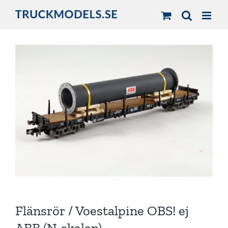
Fortsätt
till
innehållet
Flänsrör / Voestalpine OBS! ej
ABB (N-skalan)