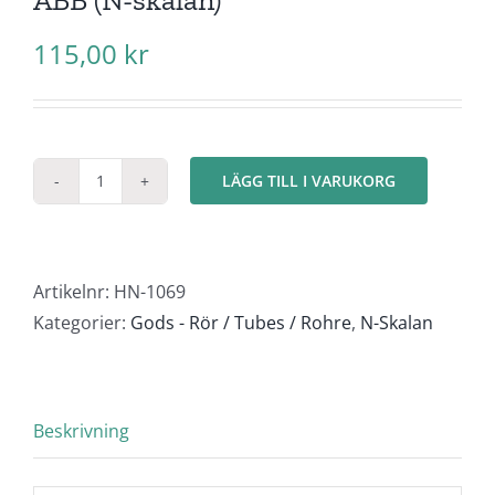
115,00
kr
LÄGG TILL I VARUKORG
Flänsrör
/
Voestalpine
OBS!
Artikelnr:
HN-1069
ej
Kategorier:
Gods - Rör / Tubes / Rohre
,
N-Skalan
ABB
(N-
skalan)
Beskrivning
mängd