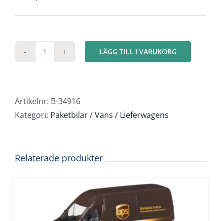
LÄGG TILL I VARUKORG
Fiat
Ducato
skåpbil
1982
Artikelnr:
B-34916
mängd
Kategori:
Paketbilar / Vans / Lieferwagens
Relaterade produkter