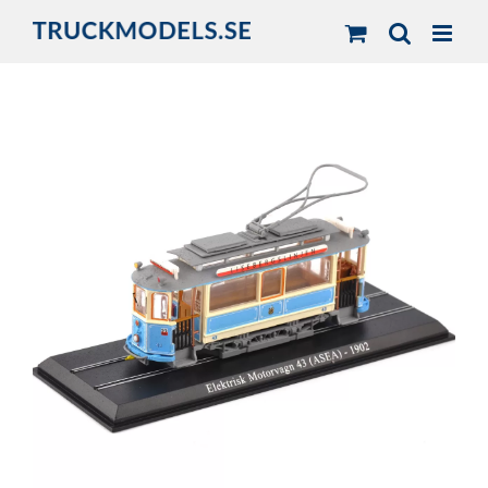
Fortsätt
till
innehållet