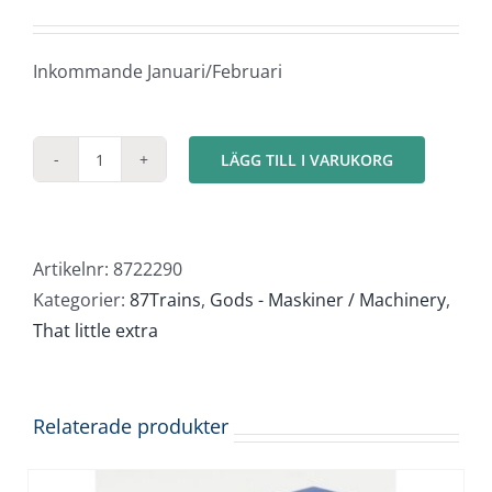
Inkommande Januari/Februari
LÄGG TILL I VARUKORG
El
generator
100kW
mängd
Artikelnr:
8722290
Kategorier:
87Trains
,
Gods - Maskiner / Machinery
,
That little extra
Relaterade produkter