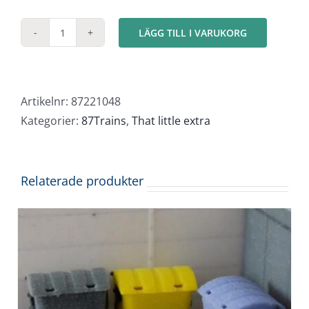
LÄGG TILL I VARUKORG
Drickabackar
med
brunt
glas
Artikelnr:
87221048
mängd
Kategorier:
87Trains
,
That little extra
Relaterade produkter