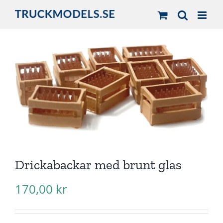
Fortsätt
till
innehållet
Drickabackar med brunt glas
170,00
kr