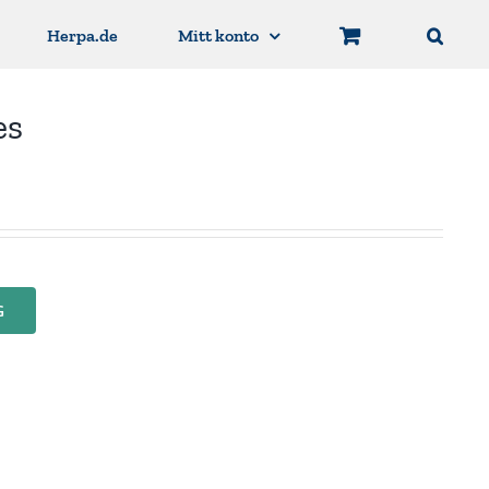
Herpa.de
Mitt konto
es
G