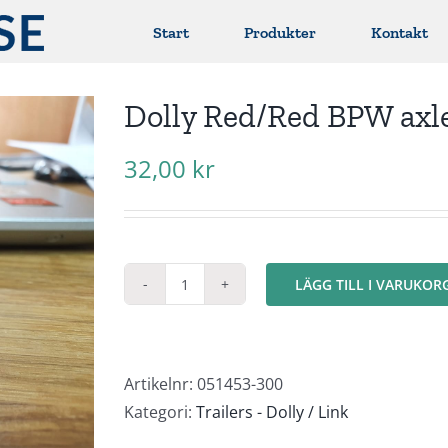
Start
Produkter
Kontakt
Dolly Red/Red BPW axl
32,00
kr
LÄGG TILL I VARUKOR
Dolly
Red/Red
BPW
axles
Artikelnr:
051453-300
mängd
Kategori:
Trailers - Dolly / Link