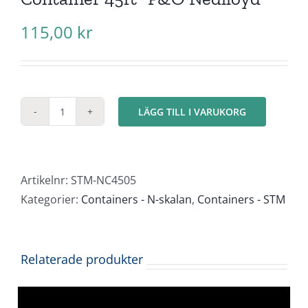
115,00
kr
LÄGG TILL I VARUKORG
Container
45ft
"P&O
Nedlloyd"
Artikelnr:
STM-NC4505
mängd
Kategorier:
Containers - N-skalan
,
Containers - STM
Relaterade produkter