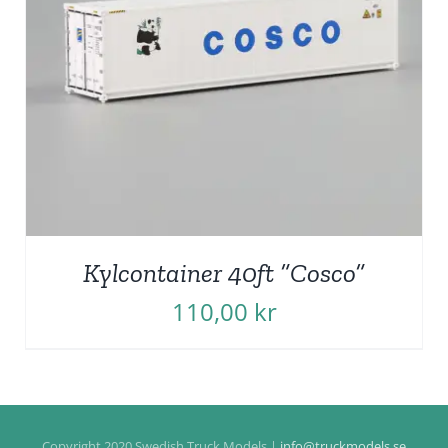
Kylcontainer 40ft ”Cosco”
110,00
kr
Copyright 2020 Swedish Truck Models |
info@truckmodels.se