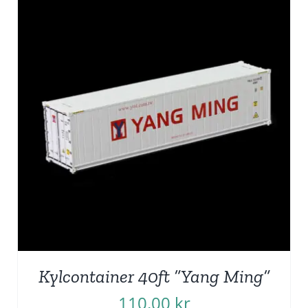
Kylcontainer 40ft ”Yang Ming”
110,00
kr