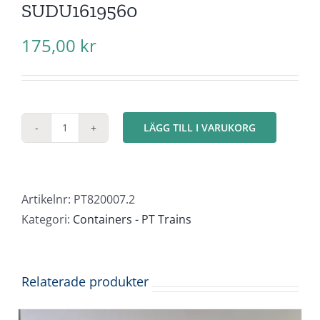
SUDU1619560
175,00
kr
LÄGG TILL I VARUKORG
Container
20ft
"Hamburg
Süd"
Artikelnr:
PT820007.2
SUDU1619560
Kategori:
Containers - PT Trains
mängd
Relaterade produkter