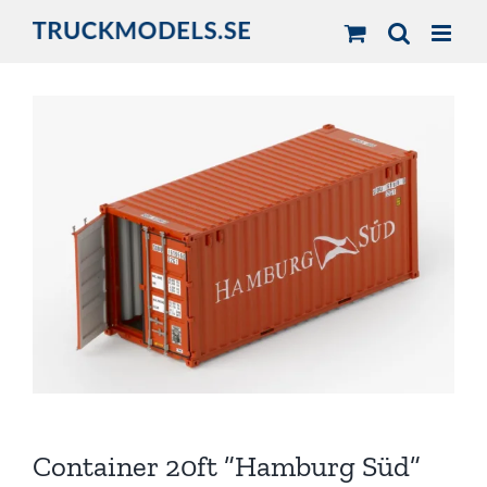
Fortsätt
till
innehållet
Container 20ft ”Hamburg Süd”