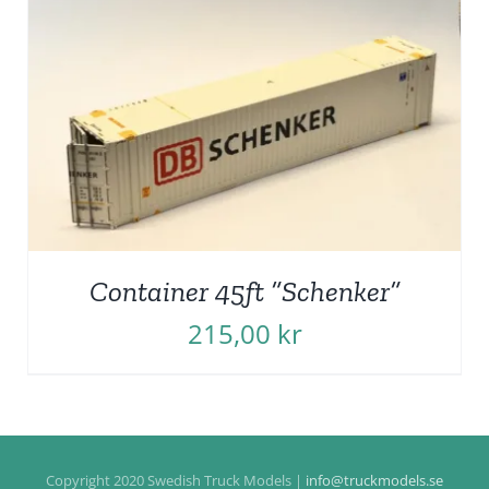
Container 45ft ”Schenker”
215,00
kr
Copyright 2020 Swedish Truck Models |
info@truckmodels.se