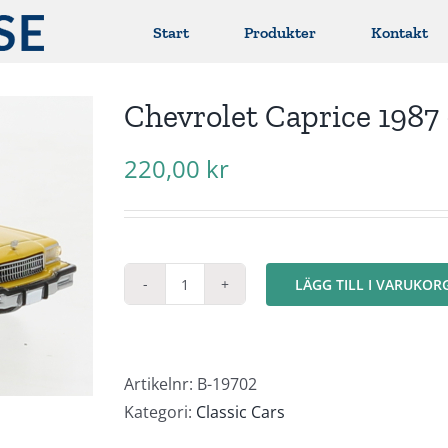
Start
Produkter
Kontakt
Chevrolet Caprice 1987
220,00
kr
LÄGG TILL I VARUKOR
Chevrolet
Caprice
1987
-
Artikelnr:
B-19702
Taxi
Kategori:
Classic Cars
NYC