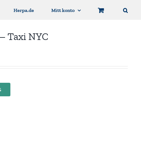
Herpa.de
Mitt konto
 – Taxi NYC
G