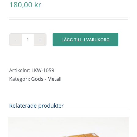
180,00
kr
LÄGG TILL I VARUKORG
Bro
sektion
235x45mm
mängd
Artikelnr:
LKW-1059
Kategori:
Gods - Metall
Relaterade produkter