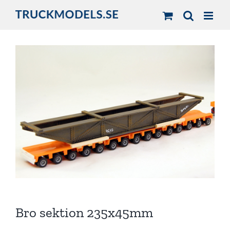
Fortsätt
till
innehållet
Bro sektion 235x45mm