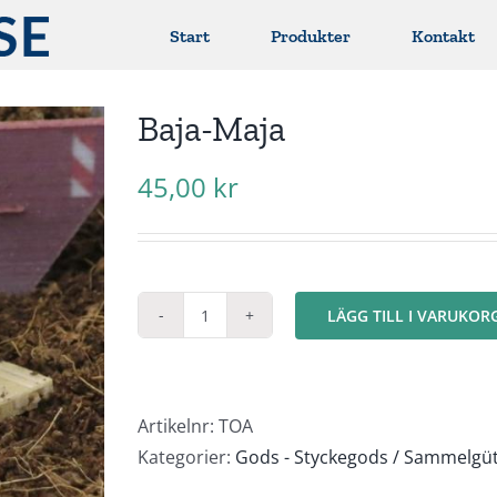
Start
Produkter
Kontakt
Baja-Maja
45,00
kr
LÄGG TILL I VARUKOR
Baja-
Maja
mängd
Artikelnr:
TOA
Kategorier:
Gods - Styckegods / Sammelgü