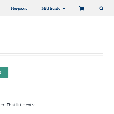
Herpa.de
Mitt konto
G
ter
,
That little extra