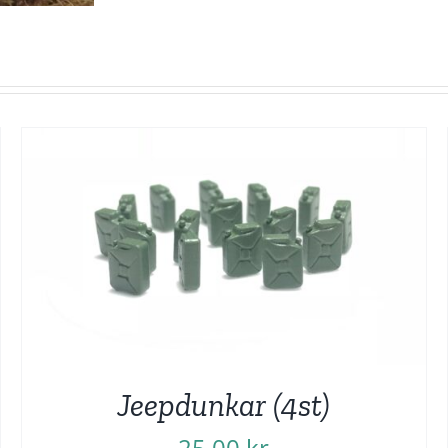
Jeepdunkar (4st)
25,00
kr