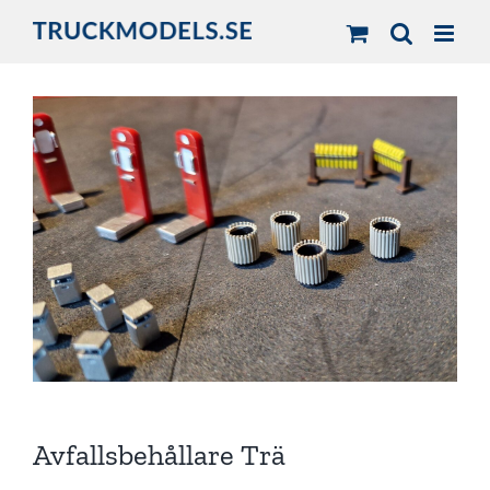
Fortsätt
till
innehållet
Avfallsbehållare Trä