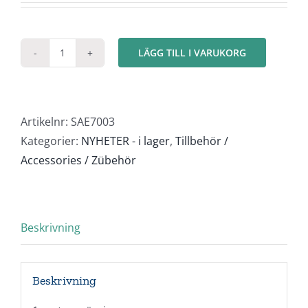
LÄGG TILL I VARUKORG
Ankarkätting
0,25mm
mängd
Artikelnr:
SAE7003
Kategorier:
NYHETER - i lager
,
Tillbehör /
Accessories / Zübehör
Beskrivning
Beskrivning