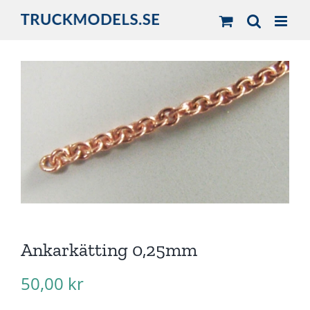
Fortsätt
till
innehållet
Ankarkätting 0,25mm
50,00
kr