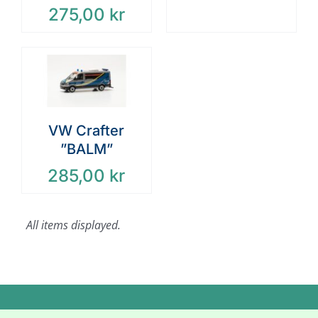
275,00
kr
VW Crafter
”BALM”
285,00
kr
Copyright 2020 Swedish Truck Models |
info@truckmodels.se