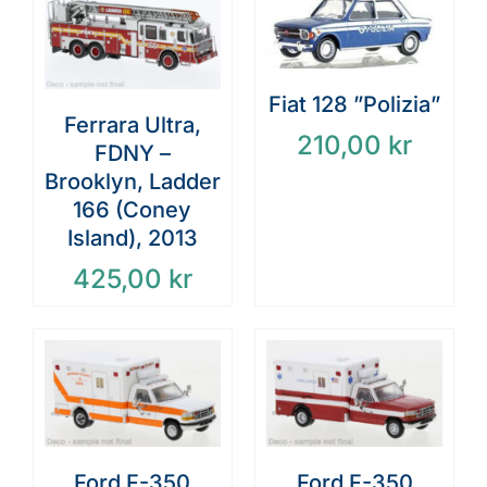
Fiat 128 ”Polizia”
Ferrara Ultra,
210,00
kr
FDNY –
Brooklyn, Ladder
166 (Coney
Island), 2013
425,00
kr
Ford F-350
Ford F-350