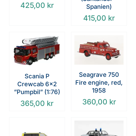
425,00
kr
Spanien)
415,00
kr
Seagrave 750
Scania P
Fire engine, red,
Crewcab 6×2
1958
”Pumpbil” (1:76)
360,00
kr
365,00
kr