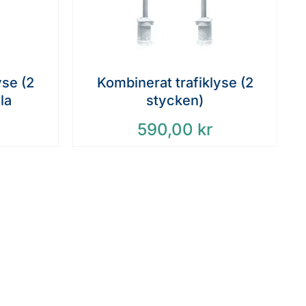
yse (2
Kombinerat trafiklyse (2
la
stycken)
590,00
kr