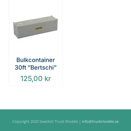
Bulkcontainer
30ft ”Bertschi”
125,00
kr
Copyright 2020 Swedish Truck Models |
info@truckmodels.se