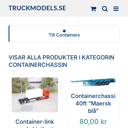
Fortsätt
till
innehållet
Till Containers
VISAR ALLA PRODUKTER I KATEGORIN
CONTAINERCHASSIN
Containerchassi
40ft ”Maersk
blå”
80,00
kr
Container-link