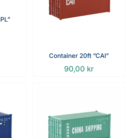
APL”
Container 20ft ”CAI”
90,00
kr