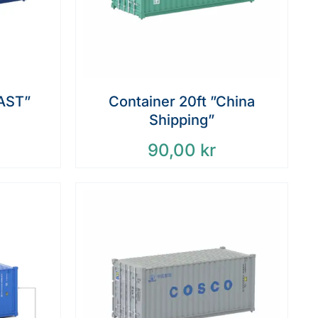
CAST”
Container 20ft ”China
Shipping”
90,00
kr