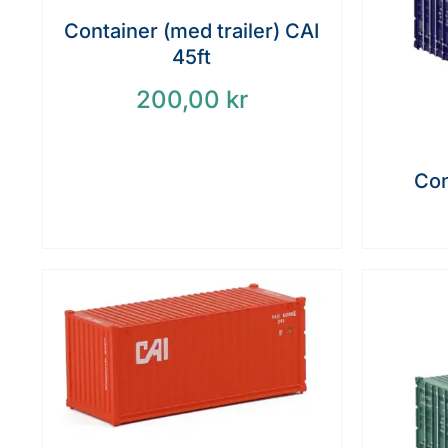
Container (med trailer) CAI
45ft
200,00
kr
Con