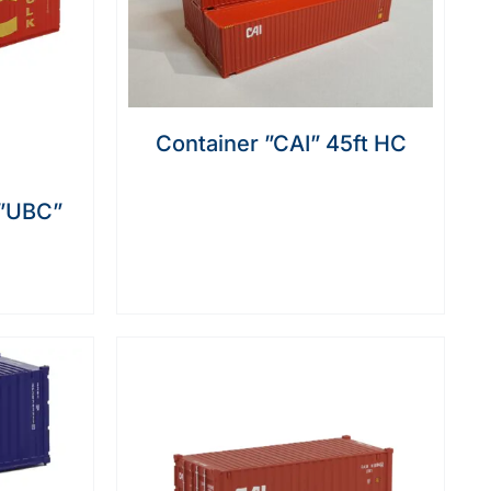
Container ”CAI” 45ft HC
 ”UBC”