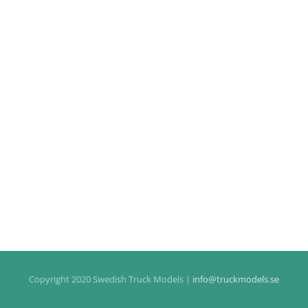
Copyright 2020 Swedish Truck Models |
info@truckmodels.se